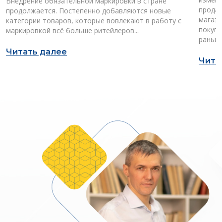
Внедрение обязательной маркировки в стране
продав
продолжается. Постепенно добавляются новые
магази
категории товаров, которые вовлекают в работу с
покупа
маркировкой всё больше ритейлеров...
раньш
Читать далее
Чита