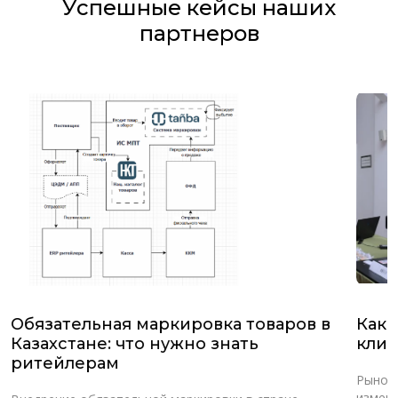
Успешные кейсы наших
партнеров
Обязательная маркировка товаров в
Как 
Казахстане: что нужно знать
клие
ритейлерам
Рынок
измене